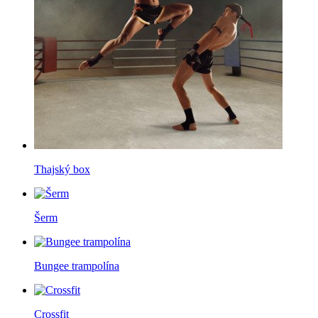
Thajský box
Šerm
Bungee trampolína
Crossfit