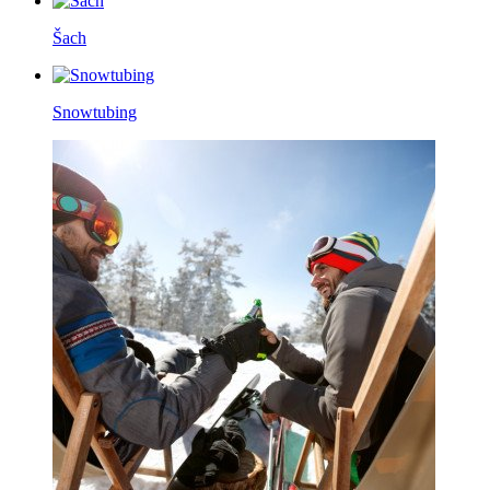
Šach
Snowtubing