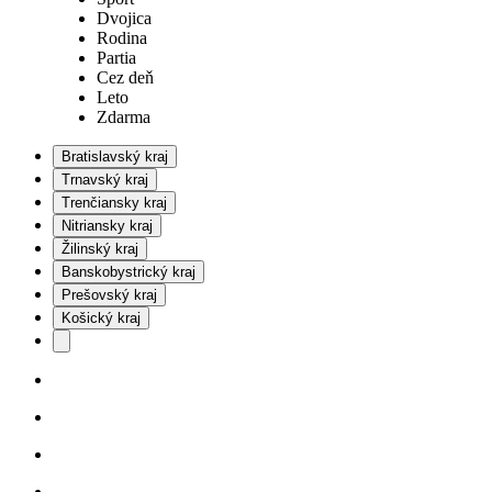
Dvojica
Rodina
Partia
Cez deň
Leto
Zdarma
Bratislavský kraj
Trnavský kraj
Trenčiansky kraj
Nitriansky kraj
Žilinský kraj
Banskobystrický kraj
Prešovský kraj
Košický kraj