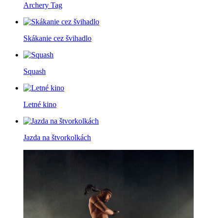
Archery Tag
Skákanie cez švihadlo
Squash
Letné kino
Jazda na štvorkolkách