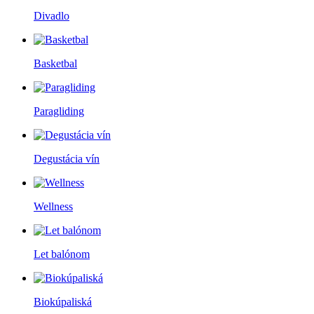
Divadlo
Basketbal
Paragliding
Degustácia vín
Wellness
Let balónom
Biokúpaliská