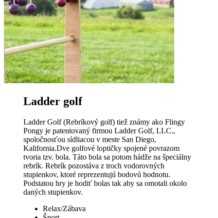
Ladder golf
Ladder Golf (Rebríkový golf) tiež známy ako Flingy
Pongy je patentovaný firmou Ladder Golf, LLC.,
spoločnosťou sídliacou v meste San Diego,
Kalifornia.Dve golfové loptičky spojené povrazom
tvoria tzv. bola. Táto bola sa potom hádže na špeciálny
rebrík. Rebrík pozostáva z troch vodorovných
stupienkov, ktoré reprezentujú bodovú hodnotu.
Podstatou hry je hodiť bolas tak aby sa omotali okolo
daných stupienkov.
Relax/Zábava
Šport