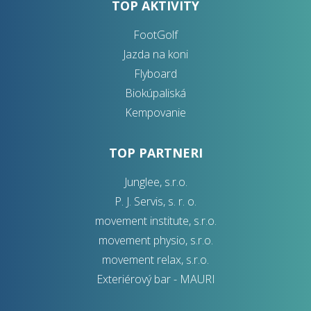
TOP AKTIVITY
FootGolf
Jazda na koni
Flyboard
Biokúpaliská
Kempovanie
TOP PARTNERI
Junglee, s.r.o.
P. J. Servis, s. r. o.
movement institute, s.r.o.
movement physio, s.r.o.
movement relax, s.r.o.
Exteriérový bar - MAURI