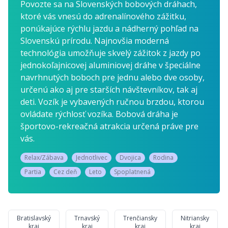
Povozte sa na Slovenských bobových dráhach,
ktoré vás vnesú do adrenalínového zážitku,
ponúkajúce rýchlu jazdu a nádherný pohľad na
Slovenskú prírodu. Najnovšia moderná
technológia umožňuje skvelý zážitok z jazdy po
jednokoľajnicovej aluminiovej dráhe v špeciálne
navrhnutých boboch pre jednu alebo dve osoby,
určenú ako aj pre starších návštevníkov, tak aj
deti. Vozík je vybavených ručnou brzdou, ktorou
ovládate rýchlosť vozíka. Bobová dráha je
športovo-rekreačná atrakcia určená práve pre
vás.
Relax/Zábava
Jednotlivec
Dvojica
Rodina
Partia
Cez deň
Leto
Spoplatnená
Bratislavský
Trnavský
Trenčiansky
Nitriansky
kraj
kraj
kraj
kraj