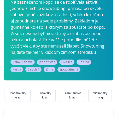
Na zasneženom kopci sa dá robiť veľa aktivít.
Jednou z nich je snowtubing, prinášajúci skvelú
zábavu, plnú zážitkov a radosti, vďaka ktorému
aj zabudnete na svoje problémy. Základom je
gumenné koleso, s ktorým sa spúšťate po kopci.
Vršok nesmie byť moc strmý a dráha zase moc
úzka a hrboľatá. Pre väčšie pohodlie môžete
využiť vlek, aby ste nemuseli šlapať. Snowtubing
nájdete takmer v každom zimnom stredisku.
Relax/Zábava
Jednotlivec
Dvojica
Rodina
Partia
Cez deň
Zima
Spoplatnená
Bratislavský
Trnavský
Trenčiansky
Nitriansky
kraj
kraj
kraj
kraj