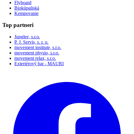
Flyboard
Biokúpaliská
Kempovanie
Top partneri
Junglee, s.r.o.
P. J. Servis, s. r. o.
movement institute, s.r.o.
movement physio, s.r.o.
movement relax, s.r.o.
Exteriérový bar - MAURI