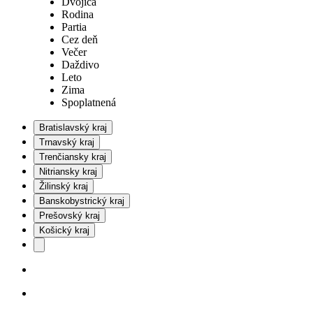
Dvojica
Rodina
Partia
Cez deň
Večer
Daždivo
Leto
Zima
Spoplatnená
Bratislavský kraj
Trnavský kraj
Trenčiansky kraj
Nitriansky kraj
Žilinský kraj
Banskobystrický kraj
Prešovský kraj
Košický kraj