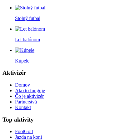
Stolný futbal
Let balónom
Kúpele
Aktivizér
Domov
Ako to funguje
Čo je aktivizér
Partnerstvá
Kontakt
Top aktivity
FootGolf
Jazda na koni