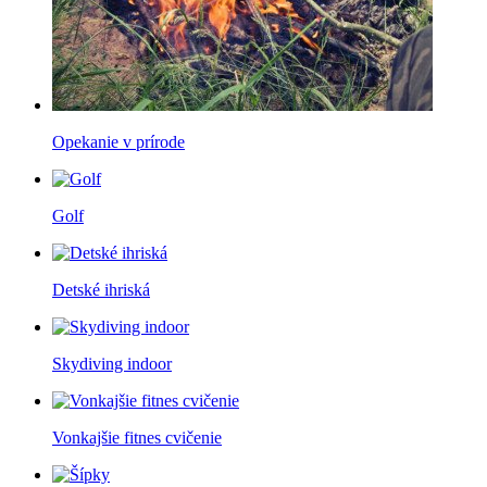
Opekanie v prírode
Golf
Detské ihriská
Skydiving indoor
Vonkajšie fitnes cvičenie