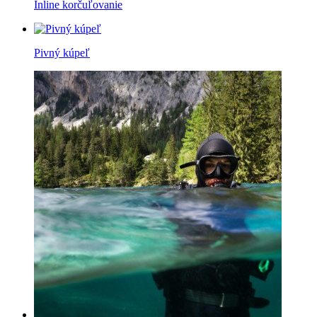
Inline korčuľovanie
Pivný kúpeľ