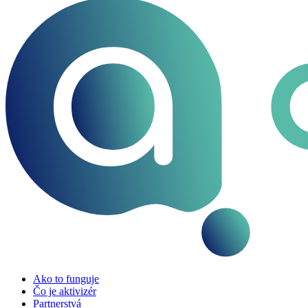
Ako to funguje
Čo je aktivizér
Partnerstvá