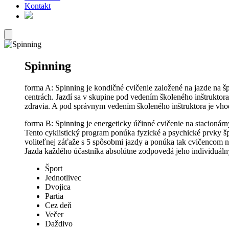
Kontakt
Spinning
forma A: Spinning je kondičné cvičenie založené na jazde na šp
centrách. Jazdí sa v skupine pod vedením školeného inštruktora 
zdravia. A pod správnym vedením školeného inštruktora je vho
forma B: Spinning je energeticky účinné cvičenie na stacioná
Tento cyklistický program ponúka fyzické a psychické prvky šp
voliteľnej záťaže s 5 spôsobmi jazdy a ponúka tak cvičencom 
Jazda každého účastníka absolútne zodpovedá jeho individuá
Šport
Jednotlivec
Dvojica
Partia
Cez deň
Večer
Daždivo