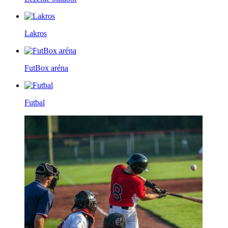
Lakros
FutBox aréna
Futbal