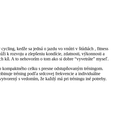
cling, kedže sa jedná o jazdu vo vnútri v štúdiách , fitness
úži k rozvoju a zlepšeniu kondície, zdatnosti, výkonnosti a
h kíl. A to nehovorím o tom ako si dobre “vyvetráte” myseľ.
ného kompaktného celku s presne odstupňovaným tréningom.
binuje tréning podľa srdcovej frekvencie a individuálne
vytvorený s vedomím, že každý má pri tréningu iné potreby.