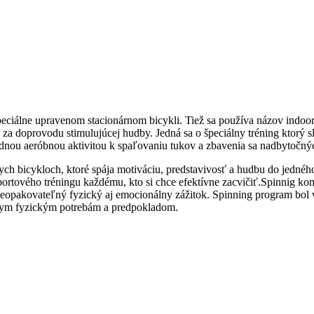
eciálne upravenom stacionárnom bicykli. Tiež sa používa názov indoor cy
za doprovodu stimulujúcej hudby. Jedná sa o špeciálny tréning ktorý sl
dnou aeróbnou aktivitou k spaľovaniu tukov a zbavenia sa nadbytočnýc
rnych bicykloch, ktoré spája motiváciu, predstavivosť a hudbu do jed
ortového tréningu každému, kto si chce efektívne zacvičiť.Spinnig kom
neopakovateľný fyzický aj emocionálny zážitok. Spinning program bol 
lnym fyzickým potrebám a predpokladom.