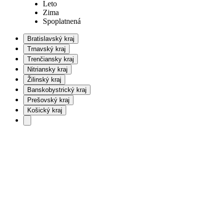
Leto
Zima
Spoplatnená
Bratislavský kraj
Trnavský kraj
Trenčiansky kraj
Nitriansky kraj
Žilinský kraj
Banskobystrický kraj
Prešovský kraj
Košický kraj